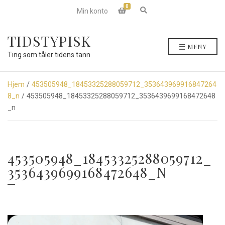
0
E
Min konto
x
p
a
TIDSTYPISK
n
MENY
d
Ting som tåler tidens tann
s
e
a
r
Hjem
/
453505948_18453325288059712_353643969916847264
c
8_n
/ 453505948_18453325288059712_3536439699168472648
h
f
_n
o
r
m
453505948_18453325288059712_
3536439699168472648_N