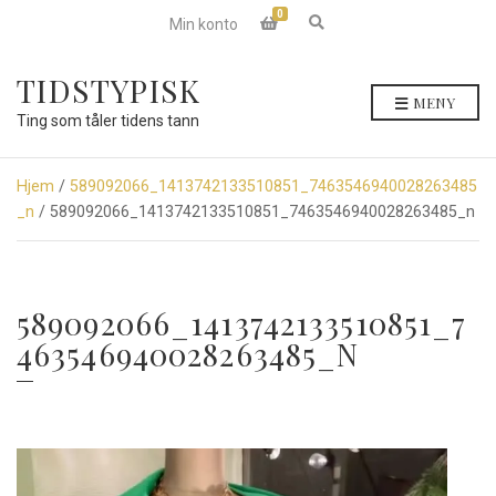
0
E
Min konto
x
p
a
TIDSTYPISK
n
MENY
d
Ting som tåler tidens tann
s
e
a
r
Hjem
/
589092066_1413742133510851_7463546940028263485
c
_n
/ 589092066_1413742133510851_7463546940028263485_n
h
f
o
r
m
589092066_1413742133510851_7
463546940028263485_N