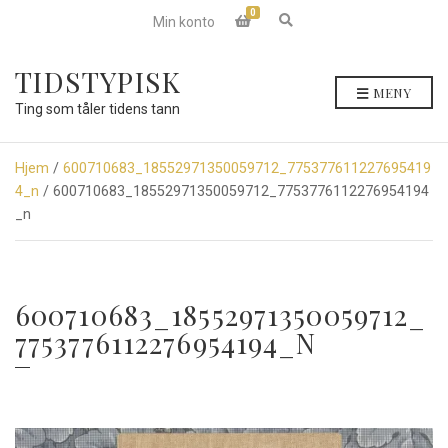
0
E
Min konto
x
p
a
TIDSTYPISK
n
MENY
d
Ting som tåler tidens tann
s
e
a
r
Hjem
/
600710683_18552971350059712_775377611227695419
c
4_n
/ 600710683_18552971350059712_7753776112276954194
h
f
_n
o
r
m
600710683_18552971350059712_
7753776112276954194_N