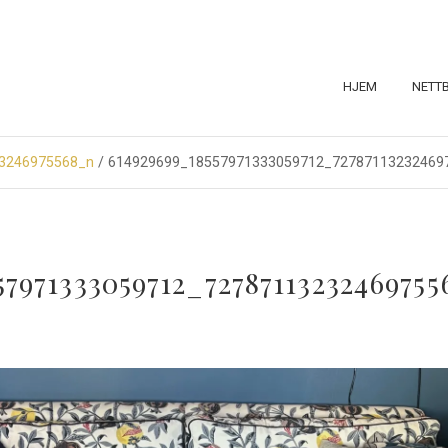
HJEM
NETT
3246975568_n
/ 614929699_18557971333059712_72787113232469
57971333059712_7278711323246975