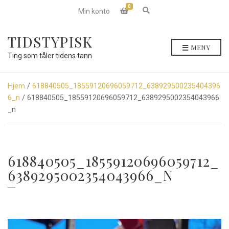
0
E
Min konto
x
p
a
TIDSTYPISK
n
MENY
d
Ting som tåler tidens tann
s
e
a
r
Hjem
/
618840505_18559120696059712_638929500235404396
c
6_n
/ 618840505_18559120696059712_6389295002354043966
h
f
_n
o
r
m
618840505_18559120696059712_
6389295002354043966_N