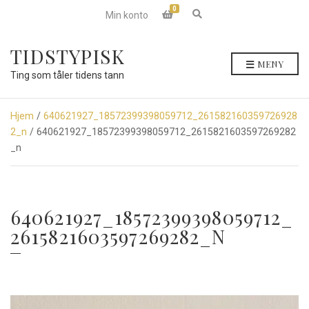
0
E
Min konto
x
p
a
TIDSTYPISK
n
MENY
d
Ting som tåler tidens tann
s
e
a
r
Hjem
/
640621927_18572399398059712_261582160359726928
c
2_n
/ 640621927_18572399398059712_2615821603597269282
h
f
_n
o
r
m
640621927_18572399398059712_
2615821603597269282_N