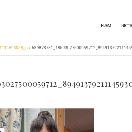
HJEM
NETT
1114593058_n
/ 689878781_18593027500059712_89491379211145
93027500059712_8949137921114593