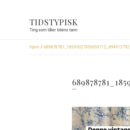
TIDSTYPISK
Ting som tåler tidens tann
Hjem
/
689878781_18593027500059712_894913792
689878781_185