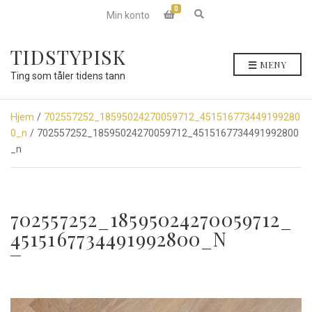
0
E
Min konto
x
p
a
TIDSTYPISK
n
MENY
d
Ting som tåler tidens tann
s
e
a
r
Hjem
/
702557252_18595024270059712_451516773449199280
c
0_n
/ 702557252_18595024270059712_4515167734491992800
h
f
_n
o
r
m
702557252_18595024270059712_
4515167734491992800_N