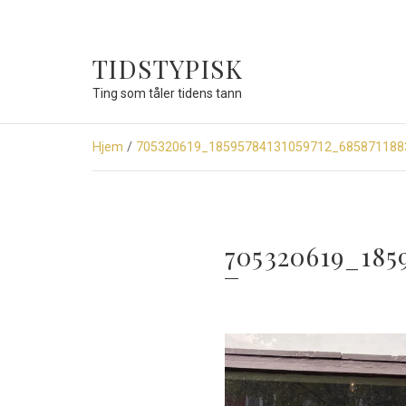
TIDSTYPISK
Ting som tåler tidens tann
Hjem
/
705320619_18595784131059712_685871188
705320619_185