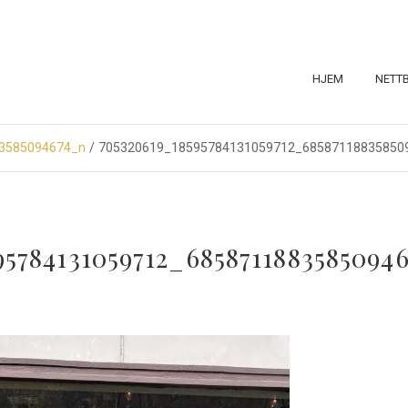
HJEM
NETT
3585094674_n
/ 705320619_18595784131059712_68587118835850
95784131059712_6858711883585094