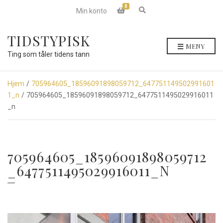
0
E
Min konto
x
p
a
TIDSTYPISK
n
MENY
d
Ting som tåler tidens tann
s
e
a
r
Hjem
/
705964605_18596091898059712_647751149502991601
c
1_n
/ 705964605_18596091898059712_6477511495029916011
h
f
_n
o
r
m
705964605_18596091898059712
_6477511495029916011_N