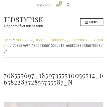
0
E
Min konto
x
p
a
TIDSTYPISK
n
MENY
d
Ting som tåler tidens tann
s
e
a
r
Hjem
/
708557697_18597355510059712_665822837285575558
c
7_n
/ 708557697_18597355510059712_6658228372855755587
h
f
_n
o
r
m
708557697_18597355510059712_6
658228372855755587_N