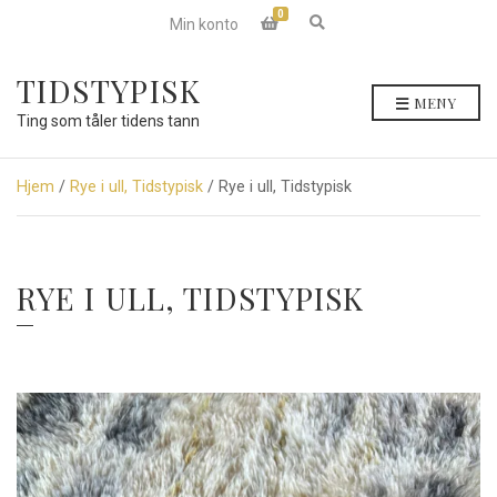
0
E
Min konto
x
p
a
TIDSTYPISK
n
MENY
d
Ting som tåler tidens tann
s
e
a
r
Hjem
/
Rye i ull, Tidstypisk
/ Rye i ull, Tidstypisk
c
h
f
o
r
RYE I ULL, TIDSTYPISK
m