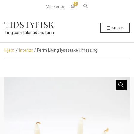
0
E
Min konto
x
p
a
TIDSTYPISK
n
MENY
d
Ting som tåler tidens tann
s
e
a
r
Hjem
/
Interiør
/ Ferm Living lysestake i messing
c
h
f
o
r
m