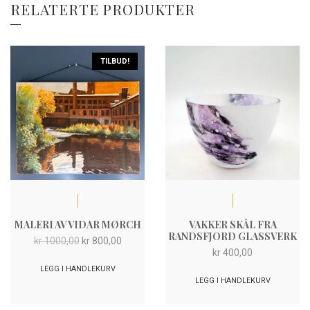
RELATERTE PRODUKTER
TILBUD!
MALERI AV VIDAR MØRCH
VAKKER SKÅL FRA
RANDSFJORD GLASSVERK
Opprinnelig
Nåværende
kr
1000,00
kr
800,00
kr
400,00
pris
pris
var:
er:
LEGG I HANDLEKURV
LEGG I HANDLEKURV
kr 1000,00.
kr 800,00.