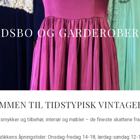
DØDSBO OG GARDEROBE
VINTAGESKATTENE
MMEN TIL TIDSTYPISK VINTAGE
smykker og tilbehør, interiør og møbler – de fineste skattene fra t
utikkens åpningstider: Onsdag-fredag 14-18, lørdag-søndag 12-1