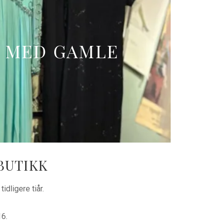
R MED GAMLE
BUTIKK
idligere tiår.
6.