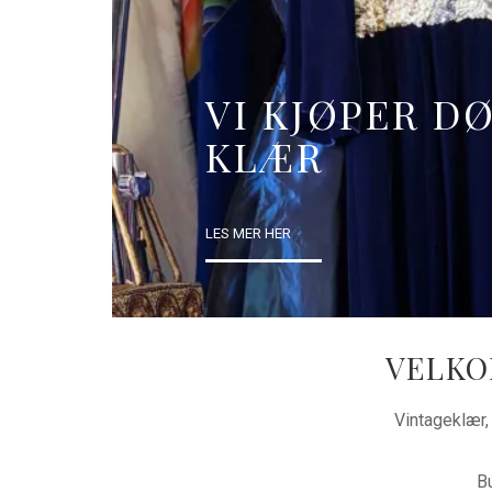
VI KJØPER 
KLÆR
DE FINESTE 
LES MER HER
FINNER DU HOS TIDSTYPISK
VELKO
Vintageklær, 
B