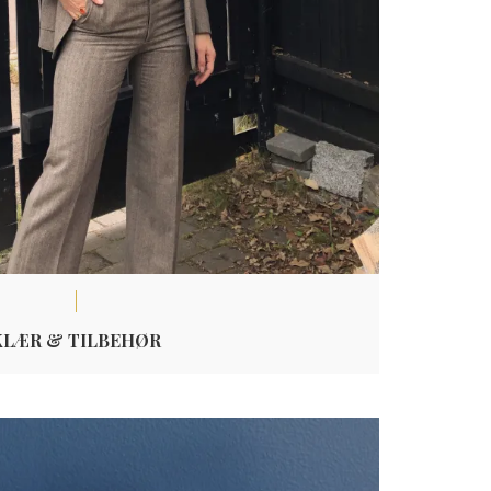
KLÆR & TILBEHØR