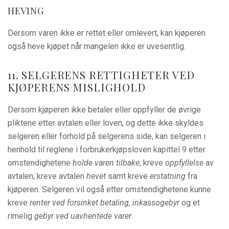
HEVING
Dersom varen ikke er rettet eller omlevert, kan kjøperen
også heve kjøpet når mangelen ikke er uvesentlig.
11. SELGERENS RETTIGHETER VED
KJØPERENS MISLIGHOLD
Dersom kjøperen ikke betaler eller oppfyller de øvrige
pliktene etter avtalen eller loven, og dette ikke skyldes
selgeren eller forhold på selgerens side, kan selgeren i
henhold til reglene i forbrukerkjøpsloven kapittel 9 etter
omstendighetene
holde
varen tilbake
, kreve
oppfyllelse
av
avtalen, kreve avtalen
hevet
samt kreve
erstatning
fra
kjøperen. Selgeren vil også etter omstendighetene kunne
kreve
renter ved forsinket betaling, inkassogebyr
og et
rimelig
gebyr ved uavhentede varer
.