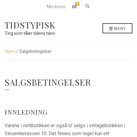
0
E
Min konto
x
p
a
TIDSTYPISK
n
MENY
d
Ting som tåler tidens tann
s
e
a
r
Hjem
/ Salgsbetingelser
c
h
f
o
r
SALGSBETINGELSER
m
INNLEDNING
Varene i nettbutikken er også til salgs i vintagebutikken i
Sinsenterrassen 10. Det finnes som regel kun ett