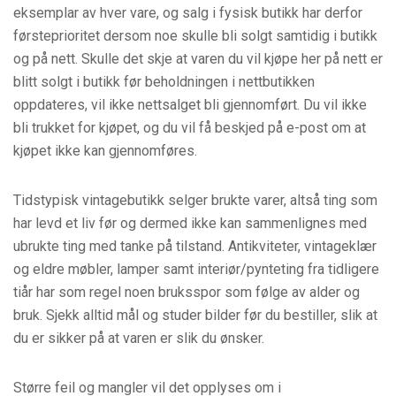
eksemplar av hver vare, og salg i fysisk butikk har derfor
førsteprioritet dersom noe skulle bli solgt samtidig i butikk
og på nett. Skulle det skje at varen du vil kjøpe her på nett er
blitt solgt i butikk før beholdningen i nettbutikken
oppdateres, vil ikke nettsalget bli gjennomført. Du vil ikke
bli trukket for kjøpet, og du vil få beskjed på e-post om at
kjøpet ikke kan gjennomføres.
Tidstypisk vintagebutikk selger brukte varer, altså ting som
har levd et liv før og dermed ikke kan sammenlignes med
ubrukte ting med tanke på tilstand. Antikviteter, vintageklær
og eldre møbler, lamper samt interiør/pynteting fra tidligere
tiår har som regel noen bruksspor som følge av alder og
bruk. Sjekk alltid mål og studer bilder før du bestiller, slik at
du er sikker på at varen er slik du ønsker.
Større feil og mangler vil det opplyses om i