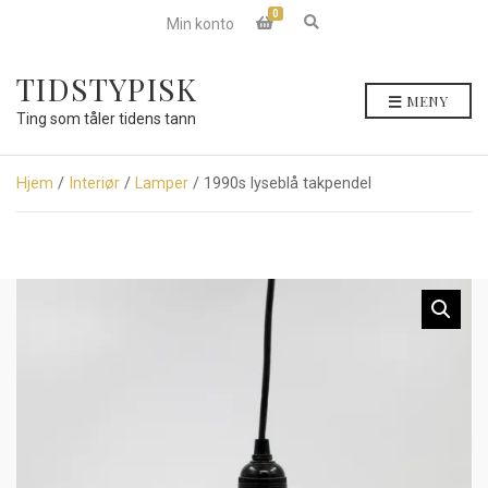
0
E
Min konto
x
p
a
TIDSTYPISK
n
MENY
d
Ting som tåler tidens tann
s
e
a
r
Hjem
/
Interiør
/
Lamper
/ 1990s lyseblå takpendel
c
h
f
o
r
m