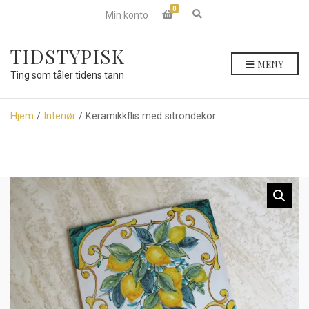
0
E
Min konto
x
p
a
TIDSTYPISK
n
MENY
d
Ting som tåler tidens tann
s
e
a
r
Hjem
/
Interiør
/ Keramikkflis med sitrondekor
c
h
f
o
r
m