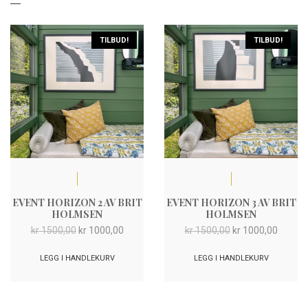
TILBUD!
TILBUD!
EVENT HORIZON 2 AV BRIT
EVENT HORIZON 3 AV BRIT
HOLMSEN
HOLMSEN
Opprinnelig
Nåværende
Opprinnelig
Nåvær
kr
1500,00
kr
1000,00
kr
1500,00
kr
1000,00
pris
pris
pris
pris
var:
er:
var:
er:
LEGG I HANDLEKURV
LEGG I HANDLEKURV
kr 1500,00.
kr 1000,00.
kr 1500,00.
kr 1000