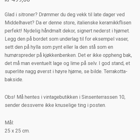
Glad i sitroner? Drømmer du deg vekk til late dager ved
Middelhavet? Da er denne store, italienske keramikkflisen
perfekt! Nydelig håndmalt dekor, signert nederst i hjørnet.
Legg den på bordet som underlag til for eksempel vaser,
sett den på hylla som pynt eller la den stå som en
humørspreder på kjøkkenbenken. Det er ikke oppheng bak,
det må man eventuelt lage og lime på selv. I god stand, et
superlite nagg øverst i høyre hjørne, se bilde. Terrakotta-
bakside.
Obs! Må hentes i vintagebutikken i Sinsenterrassen 10,
sender dessverre ikke knuselige ting i posten.
Mål:
25 x 25 cm.