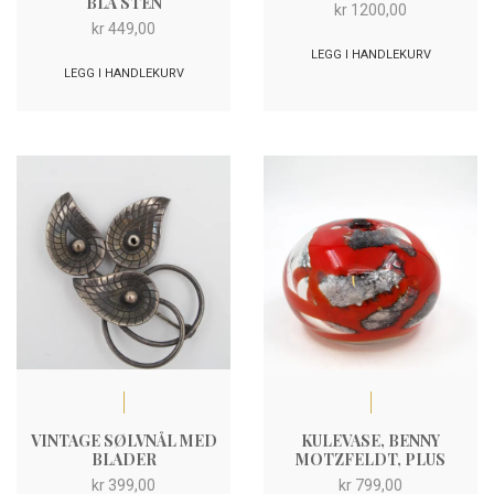
BLÅ STEN
kr
1200,00
kr
449,00
LEGG I HANDLEKURV
LEGG I HANDLEKURV
VINTAGE SØLVNÅL MED
KULEVASE, BENNY
BLADER
MOTZFELDT, PLUS
kr
399,00
kr
799,00