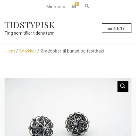
0
E
Min konto
x
p
a
TIDSTYPISK
n
MENY
d
Ting som tåler tidens tann
s
e
a
r
Hjem
/
Smykker
/ Øredobber til bunad og festdrakt
c
h
f
o
r
m