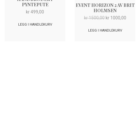
PYNTEPUTE
EVENT HORIZON 2 AV BRIT
HOLMSEN
kr
499,00
Opprinnelig
Nåvær
kr
1500,00
kr
1000,00
pris
pris
LEGG I HANDLEKURV
var:
er:
LEGG I HANDLEKURV
kr 1500,00.
kr 1000