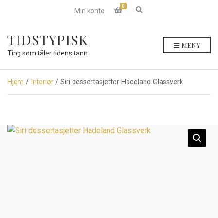
0
E
Min konto
x
p
a
TIDSTYPISK
n
MENY
d
Ting som tåler tidens tann
s
e
a
r
Hjem
/
Interiør
/ Siri dessertasjetter Hadeland Glassverk
c
h
f
o
r
m