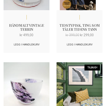
HÅNDMALT VINTAGE
TIDSTYPISK, TING SOM
TERRIN
TÅLER TIDENS TANN
Opprinnelig
Nåvære
kr
499,00
kr
399,00
kr
299,00
pris
pris
var:
er:
LEGG I HANDLEKURV
LEGG I HANDLEKURV
kr 399,00.
kr 299,0
TILBUD!