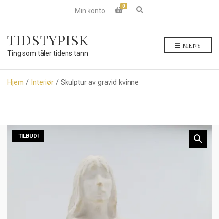
0
E
Min konto
x
p
a
TIDSTYPISK
n
MENY
d
Ting som tåler tidens tann
s
e
a
r
Hjem
/
Interiør
/ Skulptur av gravid kvinne
c
h
f
o
r
m
TILBUD!