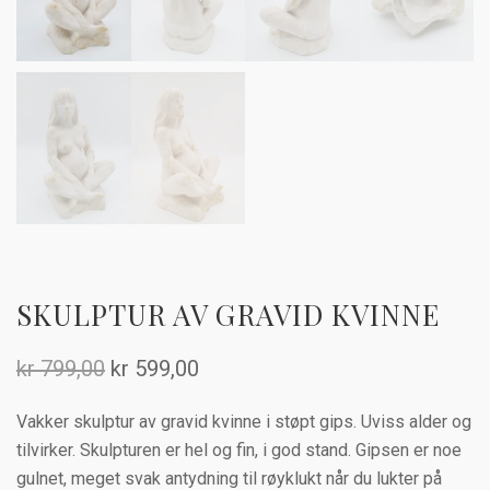
SKULPTUR AV GRAVID KVINNE
Opprinnelig
Nåværende
kr
799,00
kr
599,00
pris
pris
Vakker skulptur av gravid kvinne i støpt gips. Uviss alder og
var:
er:
tilvirker. Skulpturen er hel og fin, i god stand. Gipsen er noe
kr 799,00.
kr 599,00.
gulnet, meget svak antydning til røyklukt når du lukter på