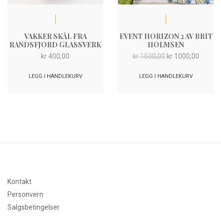
VAKKER SKÅL FRA
EVENT HORIZON 2 AV BRIT
RANDSFJORD GLASSVERK
HOLMSEN
Opprinnelig
Nåvær
kr
400,00
kr
1500,00
kr
1000,00
pris
pris
var:
er:
LEGG I HANDLEKURV
LEGG I HANDLEKURV
kr 1500,00.
kr 1000
Kontakt
Personvern
Salgsbetingelser