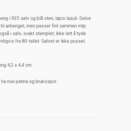
ng i 925 sølv og blå sten, lapis lazuli. Selve
lt til anhenget, men passer fint sammen mtp
gså i sølv, svakt stemplet, ikke lett å tyde.
ligvis fra 80-tallet. Sølvet er ikke pusset.
eng 4,2 x 4,4 cm.
il ha noe patina og bruksspor.