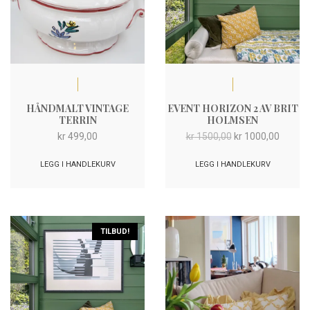
HÅNDMALT VINTAGE
EVENT HORIZON 2 AV BRIT
TERRIN
HOLMSEN
Opprinnelig
Nåvær
kr
499,00
kr
1500,00
kr
1000,00
pris
pris
var:
er:
LEGG I HANDLEKURV
LEGG I HANDLEKURV
kr 1500,00.
kr 1000
TILBUD!