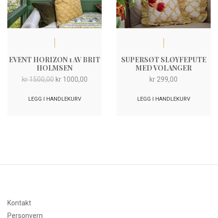
EVENT HORIZON 1 AV BRIT
SUPERSØT SLØYFEPUTE
HOLMSEN
MED VOLANGER
Opprinnelig
Nåværende
kr
1500,00
kr
1000,00
kr
299,00
pris
pris
var:
er:
LEGG I HANDLEKURV
LEGG I HANDLEKURV
kr 1500,00.
kr 1000,00.
Kontakt
Personvern