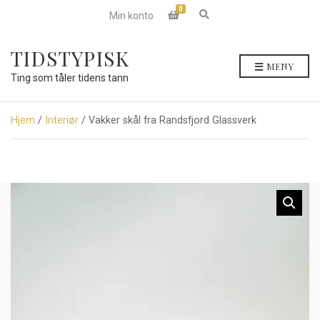
0
E
Min konto
x
p
a
TIDSTYPISK
n
MENY
d
Ting som tåler tidens tann
s
e
a
r
Hjem
/
Interiør
/ Vakker skål fra Randsfjord Glassverk
c
h
f
o
r
m