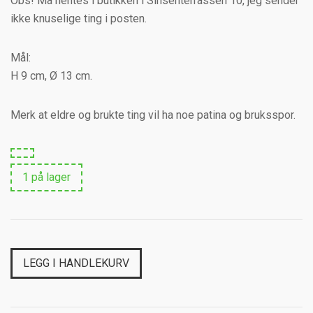
Obs! Må hentes i butikken i Sinsenterrassen 10, jeg sender
ikke knuselige ting i posten.
Mål:
H 9 cm, Ø 13 cm.
Merk at eldre og brukte ting vil ha noe patina og bruksspor.
1 på lager
LEGG I HANDLEKURV