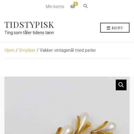
0
E
Min konto
x
p
a
TIDSTYPISK
n
MENY
d
Ting som tåler tidens tann
s
e
a
r
Hjem
/
Smykker
/ Vakker vintagenål med perler
c
h
f
o
r
m