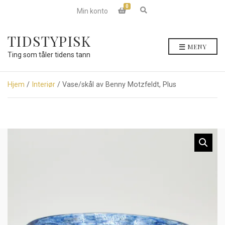
0
E
Min konto
x
p
a
TIDSTYPISK
n
MENY
d
Ting som tåler tidens tann
s
e
a
r
Hjem
/
Interiør
/ Vase/skål av Benny Motzfeldt, Plus
c
h
f
o
r
m