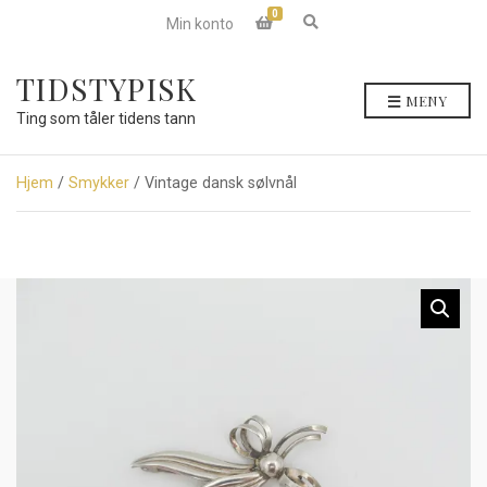
0
E
Min konto
x
p
a
TIDSTYPISK
n
MENY
d
Ting som tåler tidens tann
s
e
a
r
Hjem
/
Smykker
/ Vintage dansk sølvnål
c
h
f
o
r
m