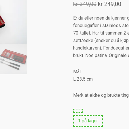
Opprinnelig
Nå
kr
349,00
kr
249,00
pris
pri
Er du eller noen du kjenner
var:
er:
fonduegafler i stainless ste
kr 349,00.
kr 
70-tallet. Har til sammen 2 
sett/eske (ønsker du å kjø
handlekurven). Fonduegaflen
brukt. Noe patina. Originale
Mål:
L 23,5 cm.
Merk at eldre og brukte ting
1 på lager