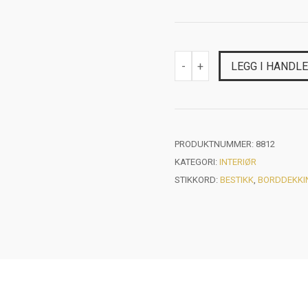
VINTAGE
-
+
LEGG I HANDL
FONDUEGAFLER
SETT
A
6
STK
ANTALL
PRODUKTNUMMER:
8812
KATEGORI:
INTERIØR
STIKKORD:
BESTIKK
,
BORDDEKKI