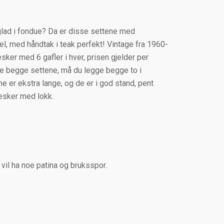
værende
s
 glad i fondue? Da er disse settene med
el, med håndtak i teak perfekt! Vintage fra 1960-
249,00.
esker med 6 gafler i hver, prisen gjelder per
pe begge settene, må du legge begge to i
e er ekstra lange, og de er i god stand, pent
 esker med lokk.
 vil ha noe patina og bruksspor.