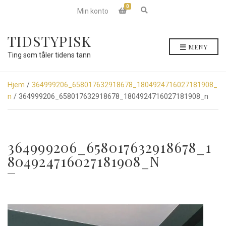
0
E
Min konto
x
p
a
TIDSTYPISK
n
MENY
d
Ting som tåler tidens tann
s
e
a
r
Hjem
/
364999206_658017632918678_1804924716027181908_
c
n
/ 364999206_658017632918678_1804924716027181908_n
h
f
o
r
m
364999206_658017632918678_1
804924716027181908_N