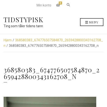
0
E
Min konto
x
p
a
TIDSTYPISK
n
MENY
d
Ting som tåler tidens tann
s
e
a
r
Hjem
/
368580383_674776507584870_2659428800343162708_
c
n
/ 368580383_674776507584870_2659428800343162708_n
h
f
o
r
m
368580383_674776507584870_2
659428800343162708_N