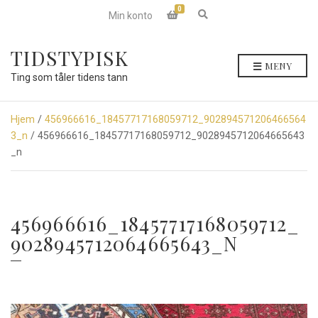
0
E
Min konto
x
p
a
TIDSTYPISK
n
MENY
d
Ting som tåler tidens tann
s
e
a
r
Hjem
/
456966616_18457717168059712_902894571206466564
c
3_n
/ 456966616_18457717168059712_9028945712064665643
h
f
_n
o
r
m
456966616_18457717168059712_
9028945712064665643_N