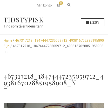
0
E
Min konto
x
p
a
TIDSTYPISK
n
MENY
d
Ting som tåler tidens tann
s
e
a
r
Hjem
/
467317218_18474447235059712_493816702885195890
c
8_n
/ 467317218_18474447235059712_4938167028851958908
h
f
_n
o
r
m
467317218_18474447235059712_4
938167028851958908_N