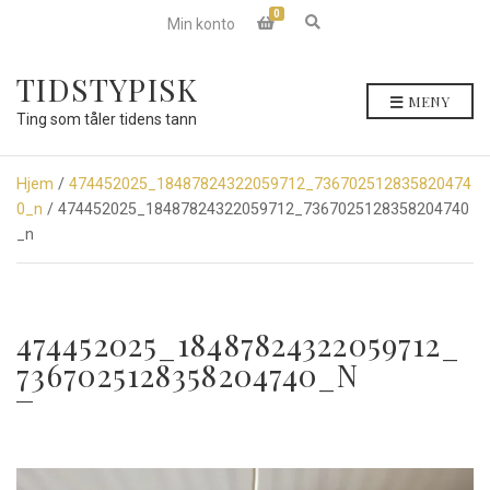
0
E
Min konto
x
p
a
TIDSTYPISK
n
MENY
d
Ting som tåler tidens tann
s
e
a
r
Hjem
/
474452025_18487824322059712_736702512835820474
c
0_n
/ 474452025_18487824322059712_7367025128358204740
h
f
_n
o
r
m
474452025_18487824322059712_
7367025128358204740_N