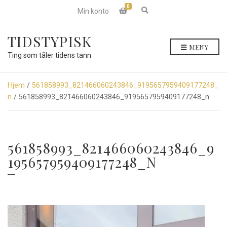
0
E
Min konto
x
p
a
TIDSTYPISK
n
MENY
d
Ting som tåler tidens tann
s
e
a
r
Hjem
/
561858993_821466060243846_9195657959409177248_
c
n
/ 561858993_821466060243846_9195657959409177248_n
h
f
o
r
m
561858993_821466060243846_9
195657959409177248_N