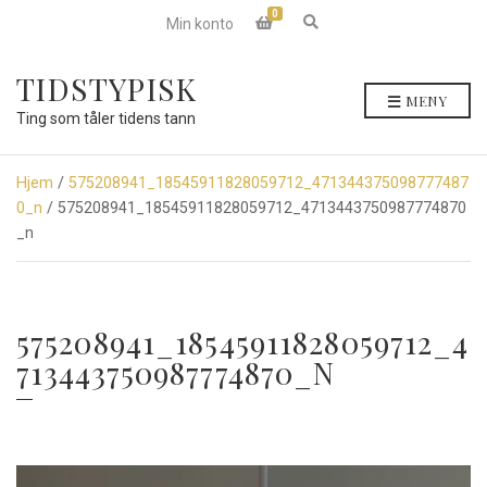
0
E
Min konto
x
p
a
TIDSTYPISK
n
MENY
d
Ting som tåler tidens tann
s
e
a
r
Hjem
/
575208941_18545911828059712_471344375098777487
c
0_n
/ 575208941_18545911828059712_4713443750987774870
h
f
_n
o
r
m
575208941_18545911828059712_4
713443750987774870_N