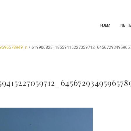
HJEM
NETT
9596578949_n
/ 619906823_18559415227059712_64567293495965
59415227059712_645672934959657