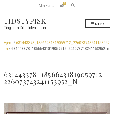
0
E
Min konto
x
p
a
TIDSTYPISK
n
MENY
d
Ting som tåler tidens tann
s
e
a
r
Hjem
/
631443378_18566431819059712_226073743241153952
c
_n
/ 631443378_18566431819059712_226073743241153952_n
h
f
o
r
m
631443378_18566431819059712_
226073743241153952_N