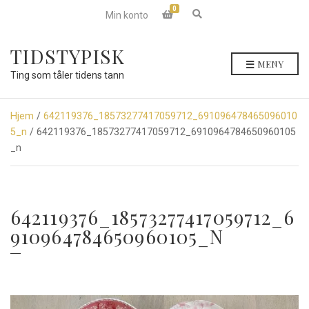
0
E
Min konto
x
p
a
TIDSTYPISK
n
MENY
d
Ting som tåler tidens tann
s
e
a
r
Hjem
/
642119376_18573277417059712_691096478465096010
c
5_n
/ 642119376_18573277417059712_6910964784650960105
h
f
_n
o
r
m
642119376_18573277417059712_6
910964784650960105_N