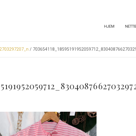
HJEM
NETT
2703297207_n
/ 703654118_18595191952059712_83040876627032
95191952059712_830408766270329