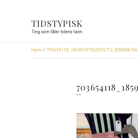
TIDSTYPISK
Ting som tåler tidens tann
Hjem
/
703654118_18595191952059712_830408766
703654118_185