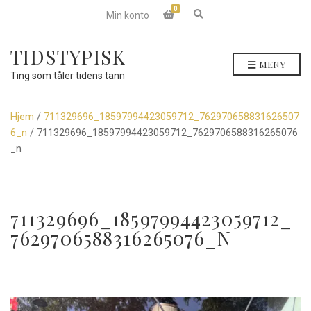
0
E
Min konto
x
p
a
TIDSTYPISK
n
MENY
d
Ting som tåler tidens tann
s
e
a
r
Hjem
/
711329696_18597994423059712_762970658831626507
c
6_n
/ 711329696_18597994423059712_7629706588316265076
h
f
_n
o
r
m
711329696_18597994423059712_
7629706588316265076_N