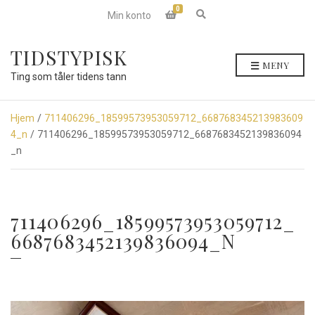
0
E
Min konto
x
p
a
TIDSTYPISK
n
MENY
d
Ting som tåler tidens tann
s
e
a
r
Hjem
/
711406296_18599573953059712_668768345213983609
c
4_n
/ 711406296_18599573953059712_6687683452139836094
h
f
_n
o
r
m
711406296_18599573953059712_
6687683452139836094_N