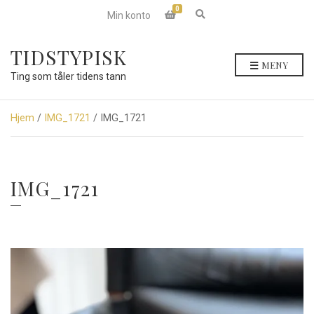
0
E
Min konto
x
p
a
TIDSTYPISK
n
MENY
d
Ting som tåler tidens tann
s
e
a
r
Hjem
/
IMG_1721
/ IMG_1721
c
h
f
o
r
IMG_1721
m