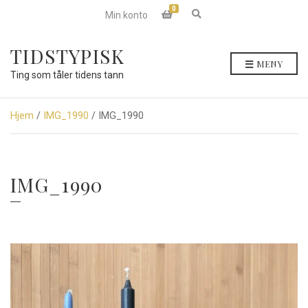
0
E
Min konto
x
p
a
TIDSTYPISK
n
MENY
d
Ting som tåler tidens tann
s
e
a
r
Hjem
/
IMG_1990
/ IMG_1990
c
h
f
o
r
IMG_1990
m