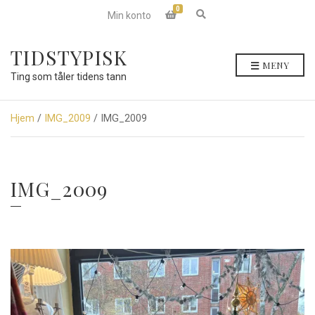
0
E
Min konto
x
p
a
TIDSTYPISK
n
MENY
d
Ting som tåler tidens tann
s
e
a
r
Hjem
/
IMG_2009
/ IMG_2009
c
h
f
o
r
IMG_2009
m