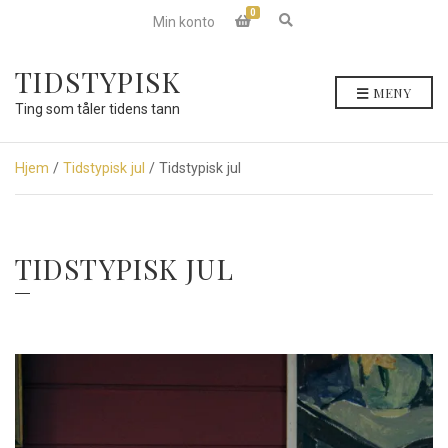
0
E
Min konto
x
p
a
TIDSTYPISK
n
MENY
d
Ting som tåler tidens tann
s
e
a
r
Hjem
/
Tidstypisk jul
/ Tidstypisk jul
c
h
f
o
r
TIDSTYPISK JUL
m