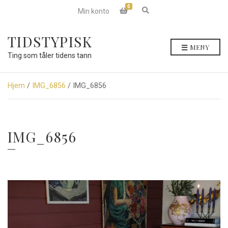
0
E
Min konto
x
p
a
TIDSTYPISK
n
MENY
d
Ting som tåler tidens tann
s
e
a
r
Hjem
/
IMG_6856
/ IMG_6856
c
h
f
o
r
IMG_6856
m