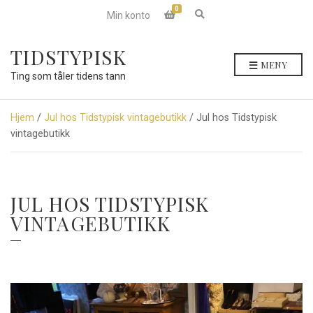
0
E
Min konto
x
p
a
TIDSTYPISK
n
MENY
d
Ting som tåler tidens tann
s
e
a
r
Hjem
/
Jul hos Tidstypisk vintagebutikk
/ Jul hos Tidstypisk
c
vintagebutikk
h
f
o
r
m
JUL HOS TIDSTYPISK
VINTAGEBUTIKK