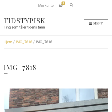
0
E
Min konto
x
p
a
TIDSTYPISK
n
MENY
d
Ting som tåler tidens tann
s
e
a
r
Hjem
/
IMG_7818
/ IMG_7818
c
h
f
o
r
IMG_7818
m