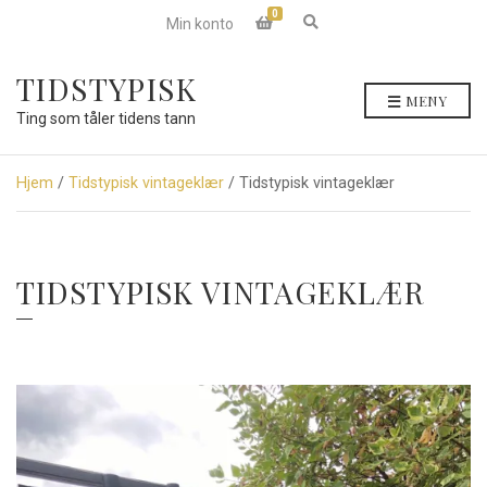
0
E
Min konto
x
p
a
TIDSTYPISK
n
MENY
d
Ting som tåler tidens tann
s
e
a
r
Hjem
/
Tidstypisk vintageklær
/ Tidstypisk vintageklær
c
h
f
o
r
TIDSTYPISK VINTAGEKLÆR
m