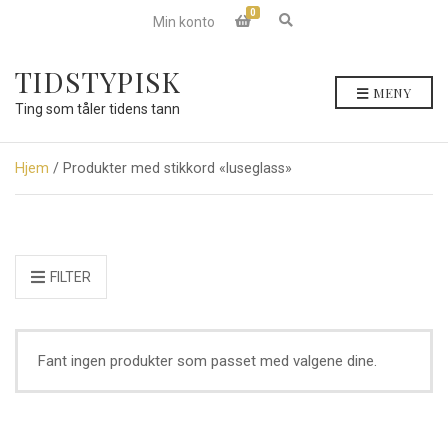
0
E
Min konto
x
p
a
TIDSTYPISK
n
MENY
d
Ting som tåler tidens tann
s
e
a
r
Hjem
/ Produkter med stikkord «luseglass»
c
h
f
o
r
m
FILTER
Fant ingen produkter som passet med valgene dine.