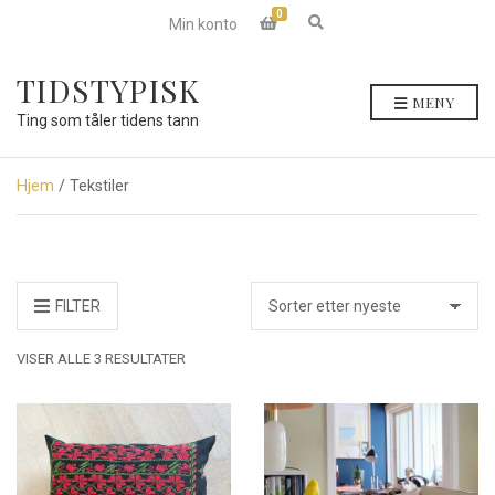
0
E
Min konto
x
p
a
TIDSTYPISK
n
MENY
d
Ting som tåler tidens tann
s
e
a
r
Hjem
/ Tekstiler
c
h
f
o
r
m
FILTER
SORTERT
VISER ALLE 3 RESULTATER
ETTER
NYESTE