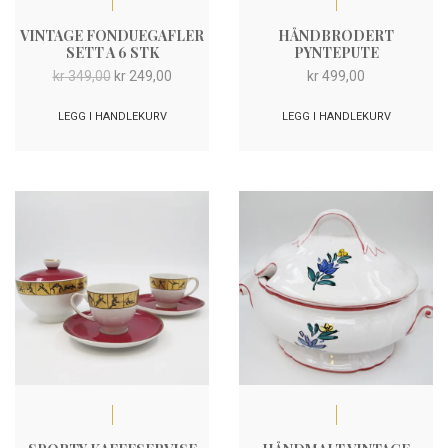
VINTAGE FONDUEGAFLER
HÅNDBRODERT
SETT A 6 STK
PYNTEPUTE
Opprinnelig
Nåværende
kr
349,00
kr
249,00
kr
499,00
pris
pris
var:
er:
LEGG I HANDLEKURV
LEGG I HANDLEKURV
kr 349,00.
kr 249,00.