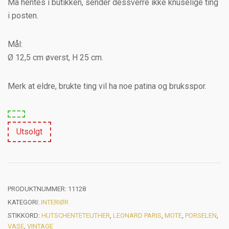
Må hentes i butikken, sender dessverre ikke knuselige ting
i posten.
Mål:
Ø 12,5 cm øverst, H 25 cm.
Merk at eldre, brukte ting vil ha noe patina og bruksspor.
Utsolgt
PRODUKTNUMMER:
11128
KATEGORI:
INTERIØR
STIKKORD:
HUTSCHENTETEUTHER
,
LEONARD PARIS
,
MOTE
,
PORSELEN
,
VASE
,
VINTAGE