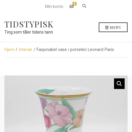
0
E
Min konto
x
p
a
TIDSTYPISK
n
MENY
d
Ting som tåler tidens tann
s
e
a
r
Hjem
/
Interiør
/ Fasjonabel vase i porselen Leonard Paris
c
h
f
o
r
m